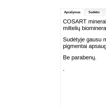
Aprašymas
Sudėtis
COSART mineralin
miltelių biominera
Sudėtyje gausu m
pigmentai apsaug
Be parabenų.
.