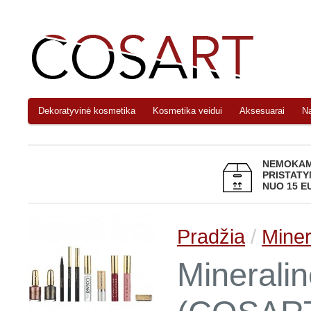
Dekoratyvinė kosmetika
Kosmetika veidui
Aksesuarai
N
NEMOKA
PRISTAT
NUO 15 E
Pradžia
/
Mine
Minerali