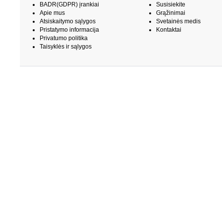
BADR(GDPR) įrankiai
Susisiekite
Apie mus
Grąžinimai
Atsiskaitymo sąlygos
Svetainės medis
Pristatymo informacija
Kontaktai
Privatumo politika
Taisyklės ir sąlygos